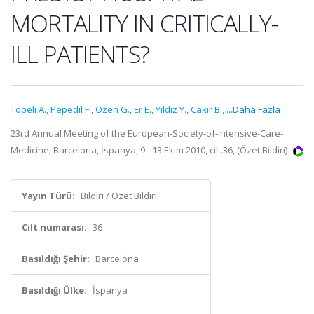
MORTALITY IN CRITICALLY-
ILL PATIENTS?
Topeli A.
,
Pepedil F.
,
Ozen G.
,
Er E.
,
Yildiz Y.
,
Cakir B.
,
...Daha Fazla
23rd Annual Meeting of the European-Society-of-Intensive-Care-
Medicine, Barcelona, İspanya, 9 - 13 Ekim 2010, cilt.36, (Özet Bildiri)
Yayın Türü:
Bildiri / Özet Bildiri
Cilt numarası:
36
Basıldığı Şehir:
Barcelona
Basıldığı Ülke:
İspanya