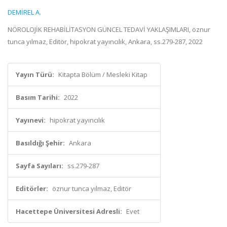
DEMİREL A.
NÖROLOJİK REHABİLİTASYON GÜNCEL TEDAVİ YAKLAŞIMLARI, öznur
tunca yılmaz, Editör, hipokrat yayıncılık, Ankara, ss.279-287, 2022
Yayın Türü:
Kitapta Bölüm / Mesleki Kitap
Basım Tarihi:
2022
Yayınevi:
hipokrat yayıncılık
Basıldığı Şehir:
Ankara
Sayfa Sayıları:
ss.279-287
Editörler:
öznur tunca yılmaz, Editör
Hacettepe Üniversitesi Adresli:
Evet