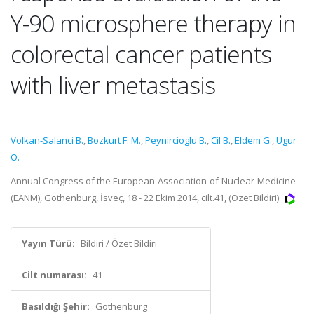
Y-90 microsphere therapy in
colorectal cancer patients
with liver metastasis
Volkan-Salanci B.
,
Bozkurt F. M.
,
Peynircioglu B.
,
Cil B.
,
Eldem G.
,
Ugur
O.
Annual Congress of the European-Association-of-Nuclear-Medicine
(EANM), Gothenburg, İsveç, 18 - 22 Ekim 2014, cilt.41, (Özet Bildiri)
Yayın Türü:
Bildiri / Özet Bildiri
Cilt numarası:
41
Basıldığı Şehir:
Gothenburg