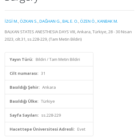
İZGİ M.
,
ÖZKAN S.
,
DAĞHAN G.
,
BAL E. O.
,
ÖZEN Ö.
,
KANBAK M.
BALKAN STATES ANESTHESIA DAYS VIII, Ankara, Türkiye, 28 - 30 Nisan
2023, cilt.31, ss.228-229, (Tam Metin Bildiri)
Yayın Türü:
Bildiri / Tam Metin Bildiri
Cilt numarası:
31
Basıldığı Şehir:
Ankara
Basıldığı Ülke:
Türkiye
Sayfa Sayıları:
ss.228-229
Hacettepe Üniversitesi Adresli:
Evet