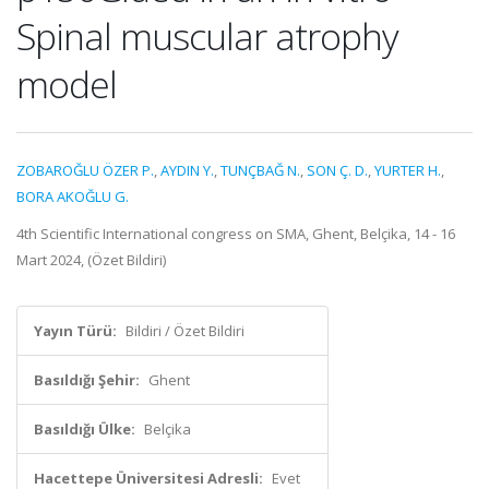
Spinal muscular atrophy
model
ZOBAROĞLU ÖZER P.
,
AYDIN Y.
,
TUNÇBAĞ N.
,
SON Ç. D.
,
YURTER H.
,
BORA AKOĞLU G.
4th Scientific International congress on SMA, Ghent, Belçika, 14 - 16
Mart 2024, (Özet Bildiri)
Yayın Türü:
Bildiri / Özet Bildiri
Basıldığı Şehir:
Ghent
Basıldığı Ülke:
Belçika
Hacettepe Üniversitesi Adresli:
Evet