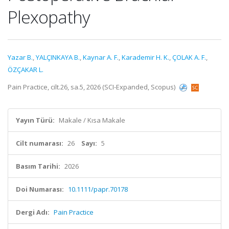
Plexopathy
Yazar B.
,
YALÇINKAYA B.
,
Kaynar A. F.
,
Karademir H. K.
,
ÇOLAK A. F.
,
ÖZÇAKAR L.
Pain Practice, cilt.26, sa.5, 2026 (SCI-Expanded, Scopus)
Yayın Türü:
Makale / Kısa Makale
Cilt numarası:
26
Sayı:
5
Basım Tarihi:
2026
Doi Numarası:
10.1111/papr.70178
Dergi Adı:
Pain Practice