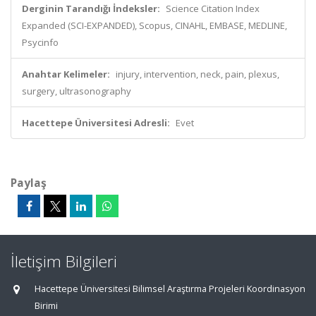
Derginin Tarandığı İndeksler:
Science Citation Index
Expanded (SCI-EXPANDED), Scopus, CINAHL, EMBASE, MEDLINE,
Psycinfo
Anahtar Kelimeler:
injury, intervention, neck, pain, plexus,
surgery, ultrasonography
Hacettepe Üniversitesi Adresli:
Evet
Paylaş
İletişim Bilgileri
Hacettepe Üniversitesi Bilimsel Araştırma Projeleri Koordinasyon
Birimi