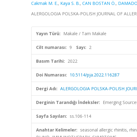
Cakmak M. E.
,
Kaya S. B.
,
CAN BOSTAN Ö.
,
DAMADO
ALERGOLOGIA POLSKA-POLISH JOURNAL OF ALLERGOLOG
Yayın Türü:
Makale / Tam Makale
Cilt numarası:
9
Sayı:
2
Basım Tarihi:
2022
Doi Numarası:
10.5114/pja.2022.116287
Dergi Adı:
ALERGOLOGIA POLSKA-POLISH JOU
Derginin Tarandığı İndeksler:
Emerging Sources
Sayfa Sayıları:
ss.106-114
Anahtar Kelimeler:
seasonal allergic rhinitis, r