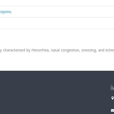
ksiyonu
ally characterized by rhinorrhea, nasal congestion, sneezing, and itchi
İ