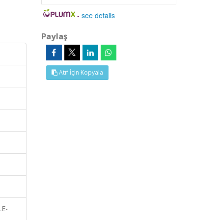
-
see details
Paylaş
Atıf İçin Kopyala
LE-