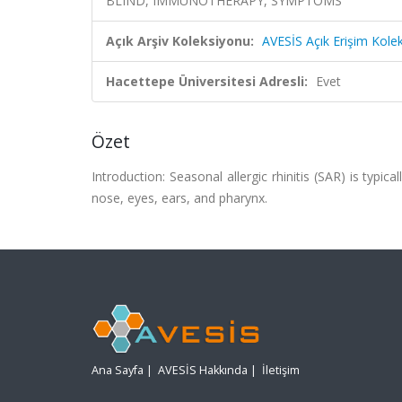
BLIND, IMMUNOTHERAPY, SYMPTOMS
Açık Arşiv Koleksiyonu:
AVESİS Açık Erişim Kole
Hacettepe Üniversitesi Adresli:
Evet
Özet
Introduction: Seasonal allergic rhinitis (SAR) is typic
nose, eyes, ears, and pharynx.
Ana Sayfa
|
AVESİS Hakkında
|
İletişim