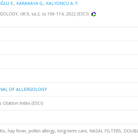
ĞLU E.
,
KARAKAYA G.
,
KALYONCU A. F.
Y, cilt.9, sa.2, ss.106-114, 2022 (ESCI)
RNAL OF ALLERGOLOGY
 Citation Index (ESCI)
hinitis, hay fever, pollen allergy, long-term care, NASAL FILTERS, DOUB