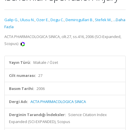
Galip G.
,
Ulusu N.
,
Ozer E.
,
Dogu C.
,
Demirogullari B.
,
Stefek M.
,
...Daha
Fazla
ACTA PHARMACOLOGICA SINICA, cilt.27, ss.416, 2006 (SCI-Expanded,
Scopus)
Yayın Türü:
Makale / Özet
Cilt numarası:
27
Basım Tarihi:
2006
Dergi Adı:
ACTA PHARMACOLOGICA SINICA
Derginin Tarandığı İndeksler:
Science Citation Index
Expanded (SCI-EXPANDED), Scopus