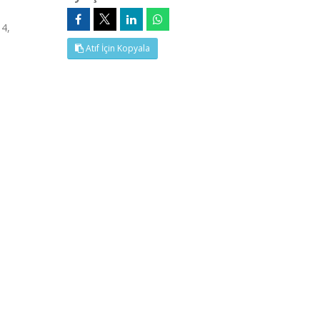
 4,
Atıf İçin Kopyala