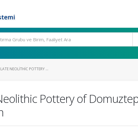
stemi
LATE NEOLITHIC POTTERY ...
Neolithic Pottery of Domuztep
n