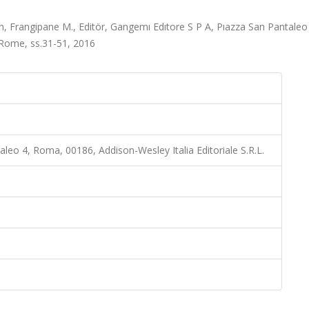
ion, Frangipane M., Editör, Gangemı Edıtore S P A, Pıazza San Pantaleo
, Rome, ss.31-51, 2016
leo 4, Roma, 00186, Addison-Wesley Italia Editoriale S.R.L.