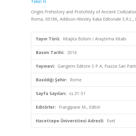
Tekin H.
Origini Prehistory and Protohisty of Ancient Civilizat
Roma, 00186, Addison-Wesley Italia Editoriale S.R.L.
Yayın Türü:
Kitapta Bölüm / Araştırma Kitabı
Basım Tarihi:
2016
Yayınevi:
Gangemı Edıtore S P A, Pıazza San Panta
Basıldığı Şehir:
Rome
Sayfa Sayıları:
ss.31-51
Editörler:
Frangipane M., Editör
Hacettepe Üniversitesi Adresli:
Evet