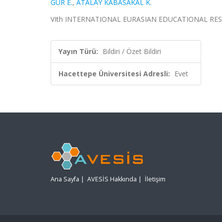
GÜR E.
,
ATALAY KABASAKAL K.
VIth INTERNATIONAL EURASIAN EDUCATIONAL RESEARC
Yayın Türü:
Bildiri / Özet Bildiri
Hacettepe Üniversitesi Adresli:
Evet
Ana Sayfa
|
AVESİS Hakkında
|
İletişim