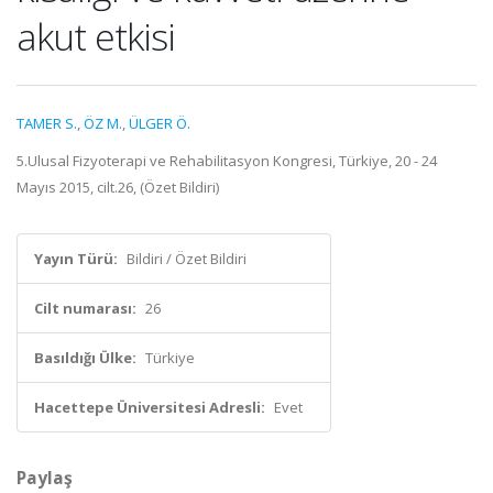
akut etkisi
TAMER S.
,
ÖZ M.
,
ÜLGER Ö.
5.Ulusal Fizyoterapi ve Rehabilitasyon Kongresi, Türkiye, 20 - 24
Mayıs 2015, cilt.26, (Özet Bildiri)
Yayın Türü:
Bildiri / Özet Bildiri
Cilt numarası:
26
Basıldığı Ülke:
Türkiye
Hacettepe Üniversitesi Adresli:
Evet
Paylaş