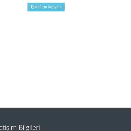
Atıf İçin Kopyala
letişim Bilgileri