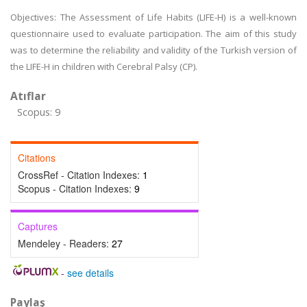
Objectives: The Assessment of Life Habits (LIFE-H) is a well-known
questionnaire used to evaluate participation. The aim of this study
was to determine the reliability and validity of the Turkish version of
the LIFE-H in children with Cerebral Palsy (CP).
Atıflar
Scopus: 9
Citations
CrossRef - Citation Indexes:
1
Scopus - Citation Indexes:
9
Captures
Mendeley - Readers:
27
-
see details
Paylaş