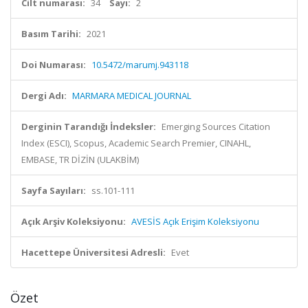
Cilt numarası:
34
Sayı:
2
Basım Tarihi:
2021
Doi Numarası:
10.5472/marumj.943118
Dergi Adı:
MARMARA MEDICAL JOURNAL
Derginin Tarandığı İndeksler:
Emerging Sources Citation
Index (ESCI), Scopus, Academic Search Premier, CINAHL,
EMBASE, TR DİZİN (ULAKBİM)
Sayfa Sayıları:
ss.101-111
Açık Arşiv Koleksiyonu:
AVESİS Açık Erişim Koleksiyonu
Hacettepe Üniversitesi Adresli:
Evet
Özet