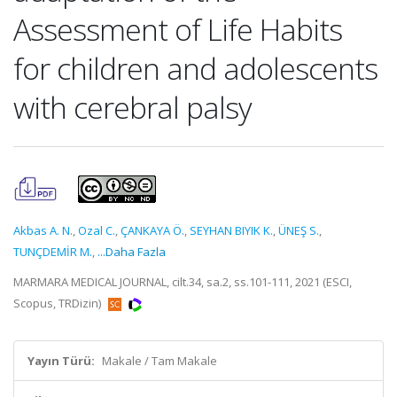
Assessment of Life Habits
for children and adolescents
with cerebral palsy
Akbas A. N.
,
Ozal C.
,
ÇANKAYA Ö.
,
SEYHAN BIYIK K.
,
ÜNEŞ S.
,
TUNÇDEMİR M.
,
...Daha Fazla
MARMARA MEDICAL JOURNAL, cilt.34, sa.2, ss.101-111, 2021 (ESCI,
Scopus, TRDizin)
Yayın Türü:
Makale / Tam Makale