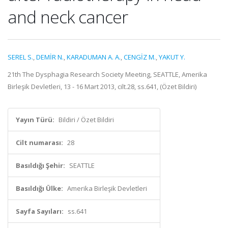
and neck cancer
SEREL S.
,
DEMİR N.
,
KARADUMAN A. A.
,
CENGİZ M.
,
YAKUT Y.
21th The Dysphagia Research Society Meeting, SEATTLE, Amerika
Birleşik Devletleri, 13 - 16 Mart 2013, cilt.28, ss.641, (Özet Bildiri)
Yayın Türü:
Bildiri / Özet Bildiri
Cilt numarası:
28
Basıldığı Şehir:
SEATTLE
Basıldığı Ülke:
Amerika Birleşik Devletleri
Sayfa Sayıları:
ss.641