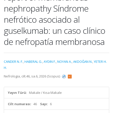
nephropathy Síndrome
nefrótico asociado al
guselkumab: un caso clínico
de nefropatía membranosa
CANDER N. F.
,
HABERAL G.
,
AYDIN F.
,
NOYAN A.
,
AKDOĞAN N.
,
YETER H.
H.
Nefrologia, cilt.46, sa.6, 2026 (Scopus)
Yayın Türü:
Makale / Kısa Makale
Cilt numarası:
46
Sayı:
6