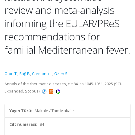
review and meta-analysis
informing the EULAR/PReS
recommendations for
familial Mediterranean fever.
Otón T.
,
Sağ E.
,
Carmona L.
,
Ozen S.
Annals of the rheumatic diseases, cilt.84, ss.1045-1051, 2025 (SCI-
Expanded, Scopus)
Yayın Türü:
Makale / Tam Makale
Cilt numarası:
84