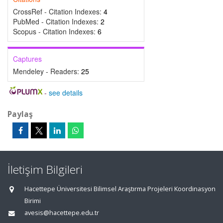
CrossRef - Citation Indexes:
4
PubMed - Citation Indexes:
2
Scopus - Citation Indexes:
6
Captures
Mendeley - Readers:
25
-
see details
Paylaş
İletişim Bilgileri
Hacettepe Üniversitesi Bilimsel Araştırma Projeleri Koordinasyon
Birimi
avesis@hacettepe.edu.tr