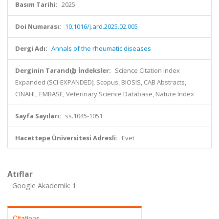
Basım Tarihi:
2025
Doi Numarası:
10.1016/j.ard.2025.02.005
Dergi Adı:
Annals of the rheumatic diseases
Derginin Tarandığı İndeksler:
Science Citation Index
Expanded (SCI-EXPANDED), Scopus, BIOSIS, CAB Abstracts,
CINAHL, EMBASE, Veterinary Science Database, Nature Index
Sayfa Sayıları:
ss.1045-1051
Hacettepe Üniversitesi Adresli:
Evet
Atıflar
Google Akademik: 1
Citations