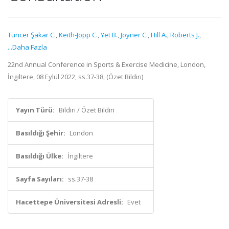
Tuncer Şakar C.
,
Keith-Jopp C.
,
Yet B.
,
Joyner C.
,
Hill A.
,
Roberts J.
,
...Daha Fazla
22nd Annual Conference in Sports & Exercise Medicine, London,
İngiltere, 08 Eylül 2022, ss.37-38, (Özet Bildiri)
Yayın Türü:
Bildiri / Özet Bildiri
Basıldığı Şehir:
London
Basıldığı Ülke:
İngiltere
Sayfa Sayıları:
ss.37-38
Hacettepe Üniversitesi Adresli:
Evet