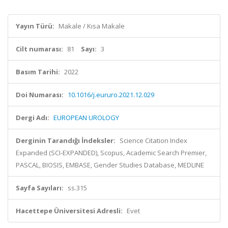
Yayın Türü:
Makale / Kısa Makale
Cilt numarası:
81
Sayı:
3
Basım Tarihi:
2022
Doi Numarası:
10.1016/j.eururo.2021.12.029
Dergi Adı:
EUROPEAN UROLOGY
Derginin Tarandığı İndeksler:
Science Citation Index
Expanded (SCI-EXPANDED), Scopus, Academic Search Premier,
PASCAL, BIOSIS, EMBASE, Gender Studies Database, MEDLINE
Sayfa Sayıları:
ss.315
Hacettepe Üniversitesi Adresli:
Evet