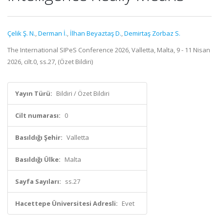
Çelik Ş. N.
,
Derman İ.
,
İlhan Beyaztaş D.
,
Demirtaş Zorbaz S.
The International SIPeS Conference 2026, Valletta, Malta, 9 - 11 Nisan
2026, cilt.0, ss.27, (Özet Bildiri)
Yayın Türü:
Bildiri / Özet Bildiri
Cilt numarası:
0
Basıldığı Şehir:
Valletta
Basıldığı Ülke:
Malta
Sayfa Sayıları:
ss.27
Hacettepe Üniversitesi Adresli:
Evet