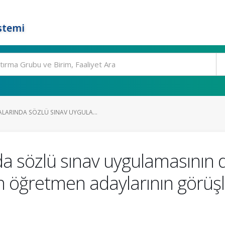
stemi
ARINDA SÖZLÜ SINAV UYGULA...
 sözlü sınav uygulamasının d
ğretmen adaylarının görüşler