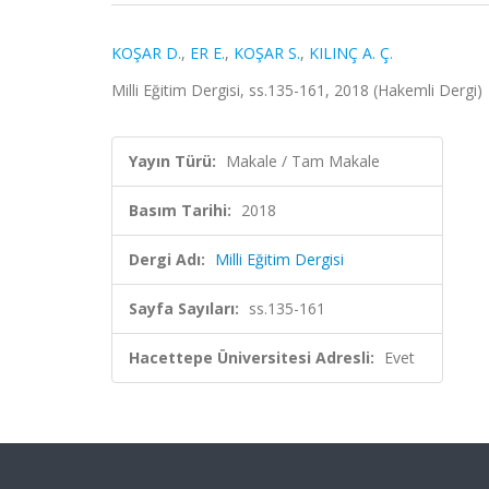
KOŞAR D.
,
ER E.
,
KOŞAR S.
,
KILINÇ A. Ç.
Milli Eğitim Dergisi, ss.135-161, 2018 (Hakemli Dergi)
Yayın Türü:
Makale / Tam Makale
Basım Tarihi:
2018
Dergi Adı:
Milli Eğitim Dergisi
Sayfa Sayıları:
ss.135-161
Hacettepe Üniversitesi Adresli:
Evet