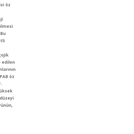
si öz
ji
rilmesi
 Bu
tli
gojik
e edilen
larının
TPAB öz
.
yüksek
 düzeyi
rünün,