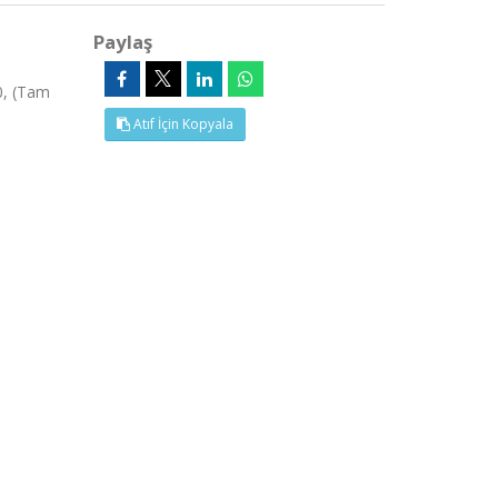
Paylaş
0, (Tam
Atıf İçin Kopyala