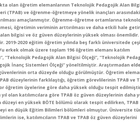
ta olan öğretim elemanlarının Teknolojik Pedagojik Alan Bilgi
ileri (TPAB) ve öğrenme-öğretmeye yönelik inançları arasındaki
çıkarılması amaçlanmıştır. Öğrenme-öğretme ortamlarına teknolo
esi, öğretimin veriminin arttırılması ve daha etkili hale geti
alan bilgisi ve öz güven düzeylerinin yüksek olması önemlidir.
r. 2019-2020 eğitim öğretim yılında beş farklı üniversitede çeşi
9’u erkek olmak üzere toplam 196 öğretim elemanı katılım
u”, “Teknolojik Pedagojik Alan Bilgisi Ölçeği”, “Teknolojik Peda
gojik İnanç Sistemleri Ölçeği” yöneltilmiştir. Araştırmadan eld
güvenlerinin orta düzeyde olduğu görülmüştür. Öğretim eleman
B düzeylerinin farklılaştığı, öğretim görevlilerinin TPAB ve 
or öğretim üyelerine göre daha yüksek olduğu tespit edilmiştir
tü yıl olan katılımcılara göre TPAB öz güven düzeylerinin daha 
 düzeyi en yüksek BÖTE bölümü olarak tespit edilirken, TPAB
yi en düşük Eğitim Bilimleri bölümleri olmuştur. Üniversite tü
imlerin ise, katılımcıların TPAB ve TPAB öz güven düzeylerini