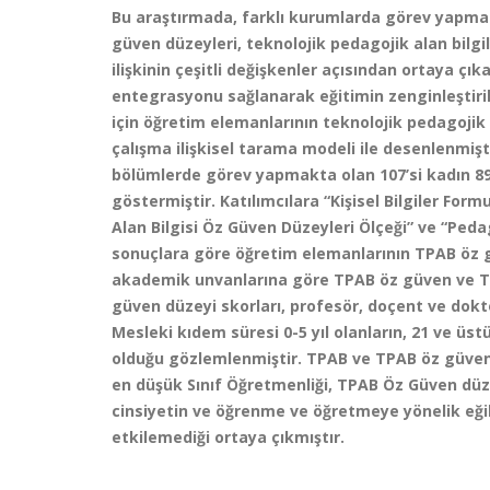
Bu araştırmada, farklı kurumlarda görev yapmak
güven düzeyleri, teknolojik pedagojik alan bilg
ilişkinin çeşitli değişkenler açısından ortaya 
entegrasyonu sağlanarak eğitimin zenginleştirilm
için öğretim elemanlarının teknolojik pedagojik 
çalışma ilişkisel tarama modeli ile desenlenmişti
bölümlerde görev yapmakta olan 107’si kadın 8
göstermiştir. Katılımcılara “Kişisel Bilgiler Form
Alan Bilgisi Öz Güven Düzeyleri Ölçeği” ve “Peda
sonuçlara göre öğretim elemanlarının TPAB öz 
akademik unvanlarına göre TPAB öz güven ve TPA
güven düzeyi skorları, profesör, doçent ve dokt
Mesleki kıdem süresi 0-5 yıl olanların, 21 ve üs
olduğu gözlemlenmiştir. TPAB ve TPAB öz güven
en düşük Sınıf Öğretmenliği, TPAB Öz Güven düze
cinsiyetin ve öğrenme ve öğretmeye yönelik eğil
etkilemediği ortaya çıkmıştır.