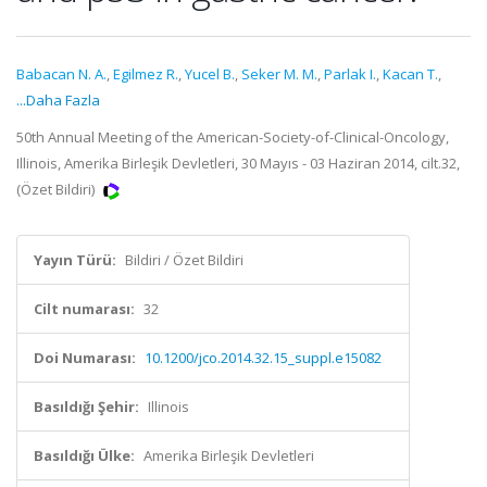
Babacan N. A.
,
Egilmez R.
,
Yucel B.
,
Seker M. M.
,
Parlak I.
,
Kacan T.
,
...Daha Fazla
50th Annual Meeting of the American-Society-of-Clinical-Oncology,
Illinois, Amerika Birleşik Devletleri, 30 Mayıs - 03 Haziran 2014, cilt.32,
(Özet Bildiri)
Yayın Türü:
Bildiri / Özet Bildiri
Cilt numarası:
32
Doi Numarası:
10.1200/jco.2014.32.15_suppl.e15082
Basıldığı Şehir:
Illinois
Basıldığı Ülke:
Amerika Birleşik Devletleri