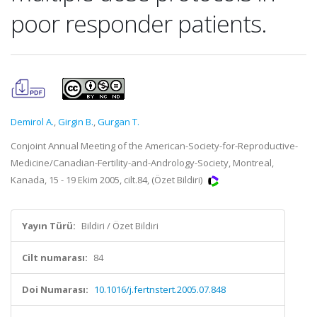
poor responder patients.
Demirol A.
,
Girgin B.
,
Gurgan T.
Conjoint Annual Meeting of the American-Society-for-Reproductive-
Medicine/Canadian-Fertility-and-Andrology-Society, Montreal,
Kanada, 15 - 19 Ekim 2005, cilt.84, (Özet Bildiri)
Yayın Türü:
Bildiri / Özet Bildiri
Cilt numarası:
84
Doi Numarası:
10.1016/j.fertnstert.2005.07.848