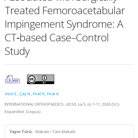
Treated Femoroacetabular
Impingement Syndrome: A
CT‑based Case–Control
Study
Veizi E.
,
Çay N.
,
Fırat A.
,
Fırat A.
INTERNATIONAL ORTHOPAEDICS, cilt.50, sa.5, ss.1-11, 2026 (SCI-
Expanded, Scopus)
Yayın Türü:
Makale / Tam Makale