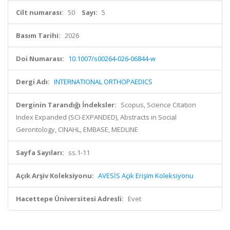
Cilt numarası:
50
Sayı:
5
Basım Tarihi:
2026
Doi Numarası:
10.1007/s00264-026-06844-w
Dergi Adı:
INTERNATIONAL ORTHOPAEDICS
Derginin Tarandığı İndeksler:
Scopus, Science Citation
Index Expanded (SCI-EXPANDED), Abstracts in Social
Gerontology, CINAHL, EMBASE, MEDLINE
Sayfa Sayıları:
ss.1-11
Açık Arşiv Koleksiyonu:
AVESİS Açık Erişim Koleksiyonu
Hacettepe Üniversitesi Adresli:
Evet