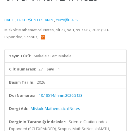
BAL Ö.
,
ERKURŞUN ÖZCAN N.
,
Yurtoğlu A. S.
Miskolc Mathematical Notes, cilt.27, sa.1, ss.77-87, 2026 (SCI-
Expanded, Scopus)
Yayın Türü:
Makale / Tam Makale
Cilt numarası:
27
Sayı:
1
Basım Tarihi:
2026
Doi Numarası:
10.18514/mmn.2026.5123
Dergi Adı:
Miskolc Mathematical Notes
Derginin Tarandığı İndeksler:
Science Citation Index
Expanded (SCI-EXPANDED), Scopus, MathSciNet, zbMATH,