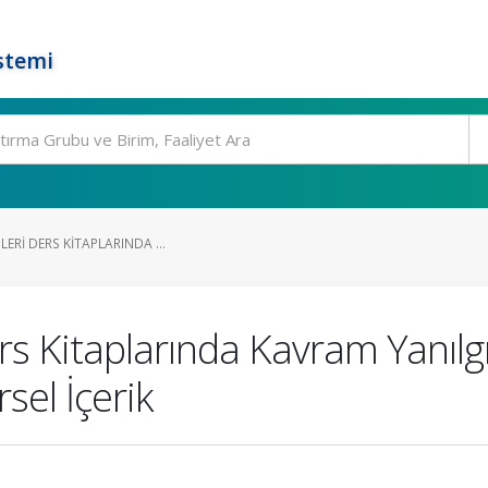
stemi
LERI DERS KITAPLARINDA ...
Ders Kitaplarında Kavram Yanıl
sel İçerik