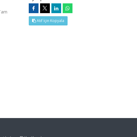
(Tam
Atıf İçin Kopyala