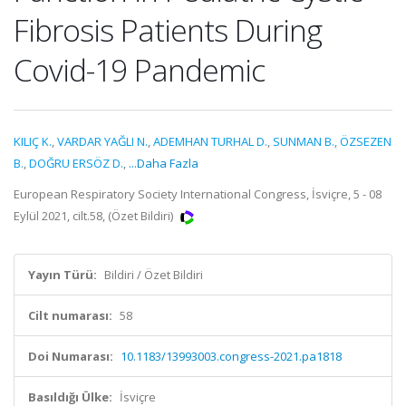
Fibrosis Patients During
Covid-19 Pandemic
KILIÇ K.
,
VARDAR YAĞLI N.
,
ADEMHAN TURHAL D.
,
SUNMAN B.
,
ÖZSEZEN
B.
,
DOĞRU ERSÖZ D.
,
...Daha Fazla
European Respiratory Society International Congress, İsviçre, 5 - 08
Eylül 2021, cilt.58, (Özet Bildiri)
Yayın Türü:
Bildiri / Özet Bildiri
Cilt numarası:
58
Doi Numarası:
10.1183/13993003.congress-2021.pa1818
Basıldığı Ülke:
İsviçre