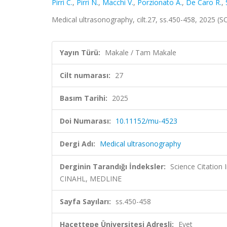
Pirri C.
,
Pirri N.
,
Macchi V.
,
Porzionato A.
,
De Caro R.
,
Medical ultrasonography, cilt.27, ss.450-458, 2025 (
Yayın Türü:
Makale / Tam Makale
Cilt numarası:
27
Basım Tarihi:
2025
Doi Numarası:
10.11152/mu-4523
Dergi Adı:
Medical ultrasonography
Derginin Tarandığı İndeksler:
Science Citation
CINAHL, MEDLINE
Sayfa Sayıları:
ss.450-458
Hacettepe Üniversitesi Adresli:
Evet