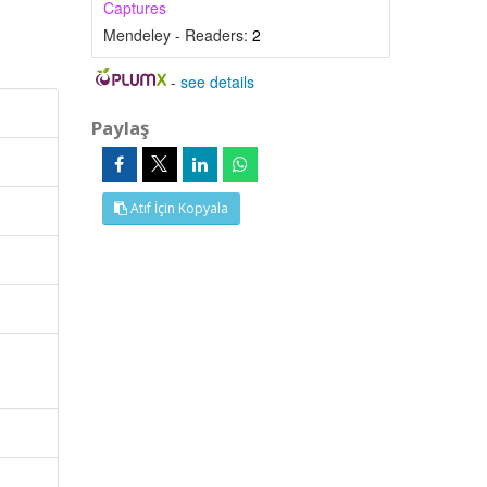
Captures
Mendeley - Readers:
2
-
see details
Paylaş
Atıf İçin Kopyala