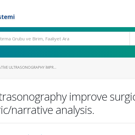
stemi
TIVE ULTRASONOGRAPHY IMPR...
trasonography improve surgic
c/narrative analysis.