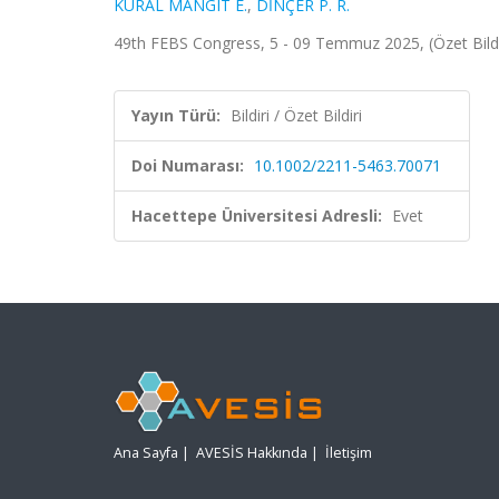
KURAL MANGIT E.
,
DİNÇER P. R.
49th FEBS Congress, 5 - 09 Temmuz 2025, (Özet Bildi
Yayın Türü:
Bildiri / Özet Bildiri
Doi Numarası:
10.1002/2211-5463.70071
Hacettepe Üniversitesi Adresli:
Evet
Ana Sayfa
|
AVESİS Hakkında
|
İletişim