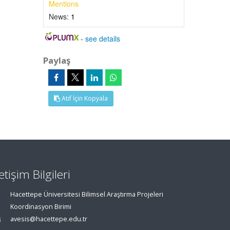
Mentions
News:
1
-
see details
Paylaş
Atıf İçin Kopyala
letişim Bilgileri
Hacettepe Üniversitesi Bilimsel Araştırma Projeleri
Koordinasyon Birimi
avesis@hacettepe.edu.tr