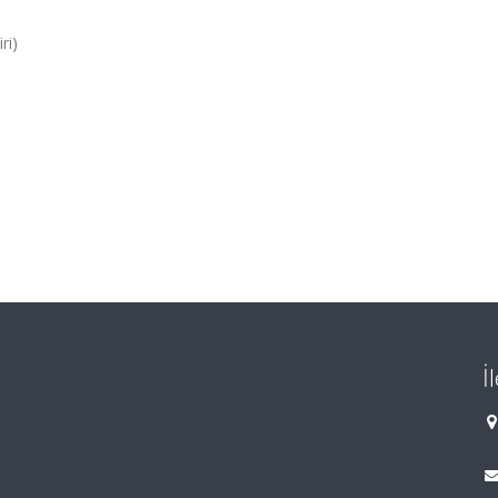
ri)
İ