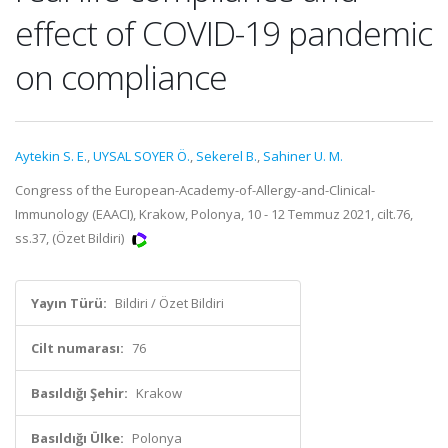
effect of COVID-19 pandemic
on compliance
Aytekin S. E.
,
UYSAL SOYER Ö.
,
Sekerel B.
,
Sahiner U. M.
Congress of the European-Academy-of-Allergy-and-Clinical-
Immunology (EAACI), Krakow, Polonya, 10 - 12 Temmuz 2021, cilt.76,
ss.37, (Özet Bildiri)
Yayın Türü:
Bildiri / Özet Bildiri
Cilt numarası:
76
Basıldığı Şehir:
Krakow
Basıldığı Ülke:
Polonya