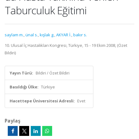
Taburculuk Eğitimi
saylam m.
,
ünal s.
,
kışlak g.
,
AKYAR İ.
,
bakır s.
10. Ulusal İç Hastalıkları Kongresi, Türkiye, 15 - 19 Ekim 2008, (Özet
Bildiri)
Yayın Türü:
Bildiri / Özet Bildiri
Basıldığı Ülke:
Türkiye
Hacettepe Üniversitesi Adresli:
Evet
Paylaş