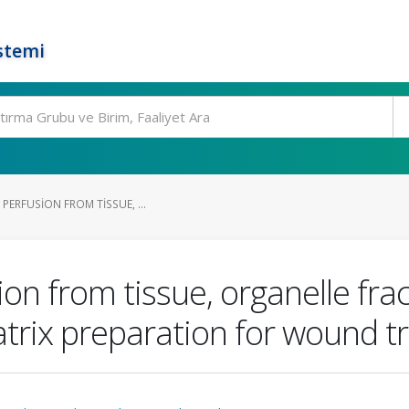
stemi
 PERFUSION FROM TISSUE, ...
sion from tissue, organelle fr
atrix preparation for wound 