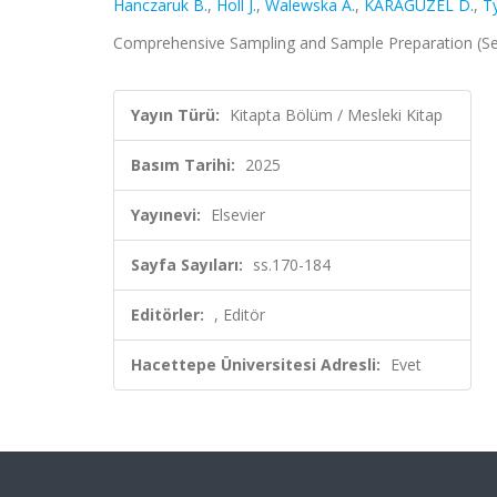
Hanczaruk B.
,
Holl J.
,
Walewska A.
,
KARAGÜZEL D.
,
T
Comprehensive Sampling and Sample Preparation (Secon
Yayın Türü:
Kitapta Bölüm / Mesleki Kitap
Basım Tarihi:
2025
Yayınevi:
Elsevier
Sayfa Sayıları:
ss.170-184
Editörler:
, Editör
Hacettepe Üniversitesi Adresli:
Evet