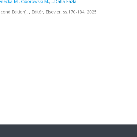
ynecka M.
,
Ciborowski M.
,
...Daha Fazla
d Edition), , Editör, Elsevier, ss.170-184, 2025