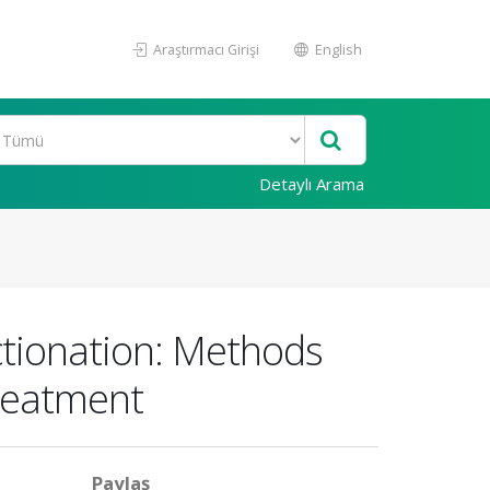
Araştırmacı Girişi
English
Detaylı Arama
actionation: Methods
treatment
Paylaş