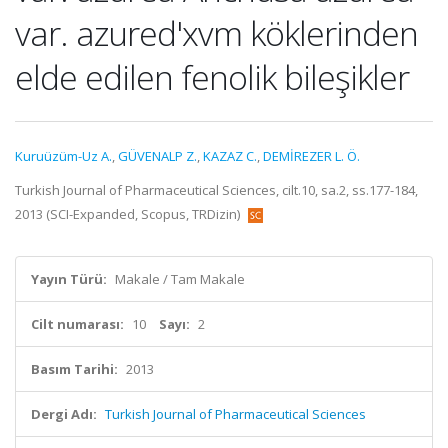
var. azured'xvm köklerinden
elde edilen fenolik bileşikler
Kuruüzüm-Uz A.
,
GÜVENALP Z.
,
KAZAZ C.
,
DEMİREZER L. Ö.
Turkish Journal of Pharmaceutical Sciences, cilt.10, sa.2, ss.177-184,
2013 (SCI-Expanded, Scopus, TRDizin)
Yayın Türü:
Makale / Tam Makale
Cilt numarası:
10
Sayı:
2
Basım Tarihi:
2013
Dergi Adı:
Turkish Journal of Pharmaceutical Sciences