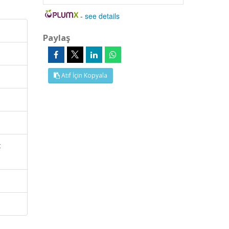
-
see details
Paylaş
Atıf İçin Kopyala
c