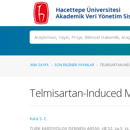
Hacettepe Üniversitesi
Akademik Veri Yönetim Si
Ara
ANA SAYFA
SON EKLENEN YAYINLAR
TELMISARTAN-INDU
Telmisartan-Induced My
Kara S. C.
TURK KARDIYOLOJI DERNEGI ARSIVI, cilt.52, sa.3, ss.