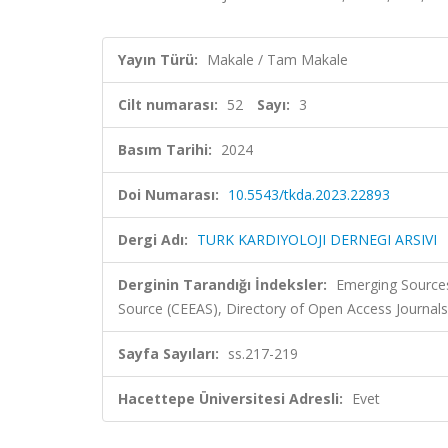
Yayın Türü:
Makale / Tam Makale
Cilt numarası:
52
Sayı:
3
Basım Tarihi:
2024
Doi Numarası:
10.5543/tkda.2023.22893
Dergi Adı:
TURK KARDIYOLOJI DERNEGI ARSIVI
Derginin Tarandığı İndeksler:
Emerging Sources
Source (CEEAS), Directory of Open Access Journa
Sayfa Sayıları:
ss.217-219
Hacettepe Üniversitesi Adresli:
Evet