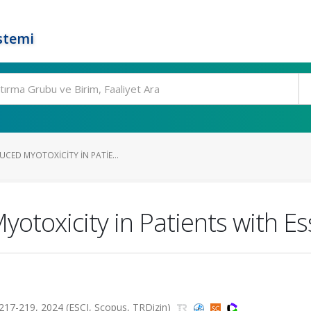
stemi
CED MYOTOXICITY IN PATIE...
otoxicity in Patients with E
217-219, 2024 (ESCI, Scopus, TRDizin)