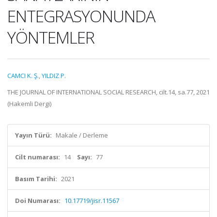
ENTEGRASYONUNDA
YÖNTEMLER
CAMCI K. Ş.
,
YILDIZ P.
THE JOURNAL OF INTERNATIONAL SOCIAL RESEARCH, cilt.14, sa.77, 2021
(Hakemli Dergi)
Yayın Türü:
Makale / Derleme
Cilt numarası:
14
Sayı:
77
Basım Tarihi:
2021
Doi Numarası:
10.17719/jisr.11567