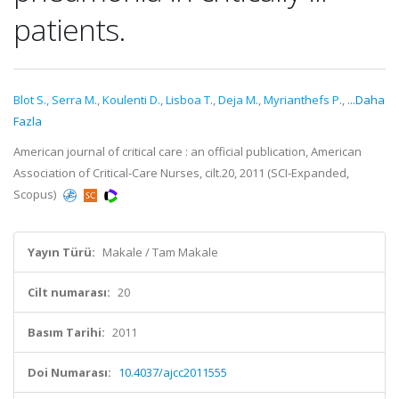
patients.
Blot S.
,
Serra M.
,
Koulenti D.
,
Lisboa T.
,
Deja M.
,
Myrianthefs P.
,
...Daha
Fazla
American journal of critical care : an official publication, American
Association of Critical-Care Nurses, cilt.20, 2011 (SCI-Expanded,
Scopus)
Yayın Türü:
Makale / Tam Makale
Cilt numarası:
20
Basım Tarihi:
2011
Doi Numarası:
10.4037/ajcc2011555