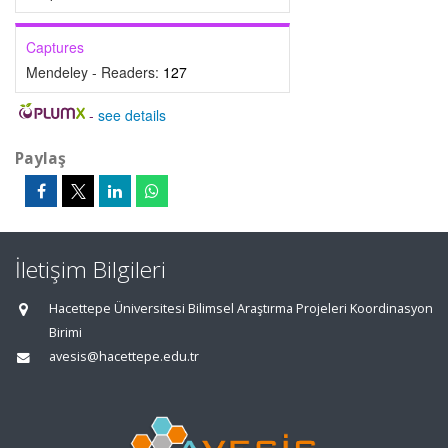
Captures
Mendeley - Readers:
127
-
see details
Paylaş
İletişim Bilgileri
Hacettepe Üniversitesi Bilimsel Araştırma Projeleri Koordinasyon
Birimi
avesis@hacettepe.edu.tr