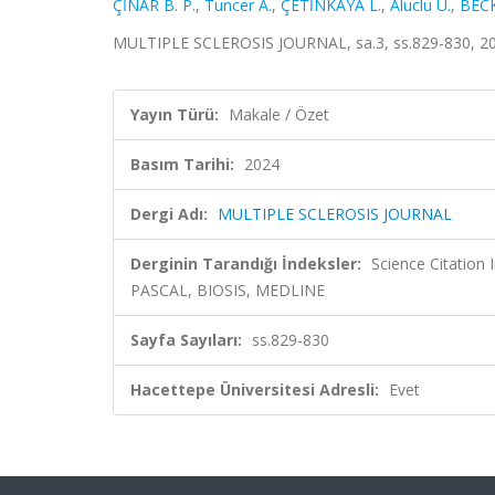
ÇİNAR B. P.
,
Tuncer A.
,
ÇETİNKAYA L.
,
Aluclu U.
,
BEC
MULTIPLE SCLEROSIS JOURNAL, sa.3, ss.829-830, 20
Yayın Türü:
Makale / Özet
Basım Tarihi:
2024
Dergi Adı:
MULTIPLE SCLEROSIS JOURNAL
Derginin Tarandığı İndeksler:
Science Citation
PASCAL, BIOSIS, MEDLINE
Sayfa Sayıları:
ss.829-830
Hacettepe Üniversitesi Adresli:
Evet