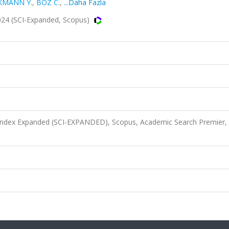
KMANN Y.
,
BOZ C.
,
...Daha Fazla
24 (SCI-Expanded, Scopus)
 Index Expanded (SCI-EXPANDED), Scopus, Academic Search Premier,