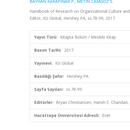
BAYHAN KARAPINAR P.
,
METİN CAMGÖZ S.
Handbook of Research on Organizational Culture and 
Editör, IGI Global, Hershey PA, ss.78-99, 2017
Yayın Türü:
Kitapta Bölüm / Mesleki Kitap
Basım Tarihi:
2017
Yayınevi:
IGI Global
Basıldığı Şehir:
Hershey PA
Sayfa Sayıları:
ss.78-99
Editörler:
Bryan Christiansen, Harish C. Chandan, 
Hacettepe Üniversitesi Adresli:
Evet