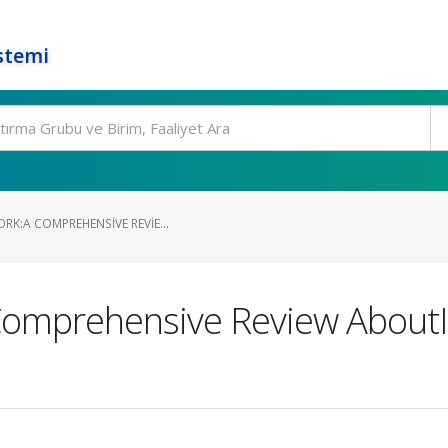
stemi
RK:A COMPREHENSIVE REVIE...
Comprehensive Review AboutI