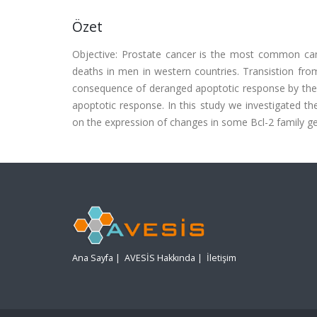
Özet
Objective: Prostate cancer is the most common can
deaths in men in western countries. Transistion f
consequence of deranged apoptotic response by the 
apoptotic response. In this study we investigated t
on the expression of changes in some Bcl-2 family ge
Ana Sayfa
|
AVESİS Hakkında
|
İletişim