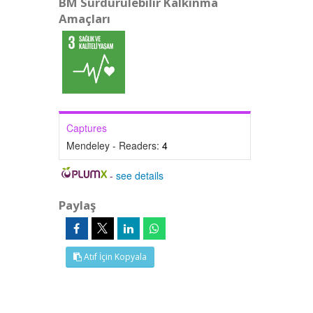
BM Sürdürülebilir Kalkınma
Amaçları
Captures
Mendeley - Readers:
4
-
see details
Paylaş
Atıf İçin Kopyala