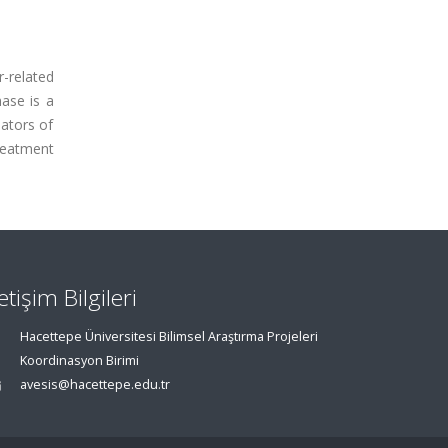
-related
ase is a
ators of
reatment
letişim Bilgileri
Hacettepe Üniversitesi Bilimsel Araştırma Projeleri
Koordinasyon Birimi
avesis@hacettepe.edu.tr