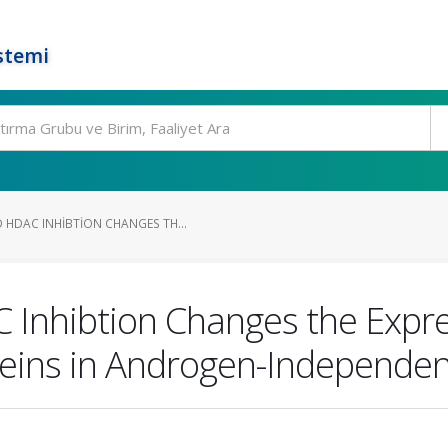
stemi
HDAC INHIBTION CHANGES TH...
nhibtion Changes the Express
teins in Androgen-Independent