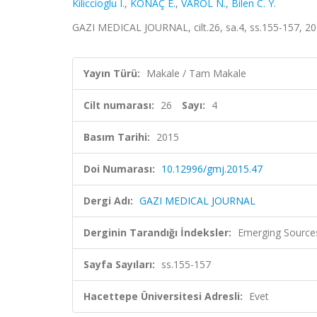
Kiliccioglu I.
,
KONAÇ E.
,
VAROL N.
,
Bilen C. Y.
GAZI MEDICAL JOURNAL, cilt.26, sa.4, ss.155-157, 20
Yayın Türü:
Makale / Tam Makale
Cilt numarası:
26
Sayı:
4
Basım Tarihi:
2015
Doi Numarası:
10.12996/gmj.2015.47
Dergi Adı:
GAZI MEDICAL JOURNAL
Derginin Tarandığı İndeksler:
Emerging Sources
Sayfa Sayıları:
ss.155-157
Hacettepe Üniversitesi Adresli:
Evet