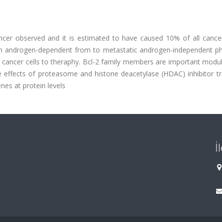
cer observed and it is estimated to have caused 10% of all cancer
rom androgen-dependent from to metastatic androgen-independent ph
cancer cells to theraphy. Bcl-2 family members are important modul
he effects of proteasome and histone deacetylase (HDAC) inhibitor t
nes at protein levels
İ