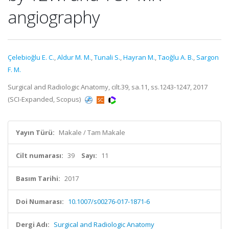
angiography
Çelebioğlu E. C.
,
Aldur M. M.
,
Tunali S.
,
Hayran M.
,
Taoğlu A. B.
,
Sargon
F. M.
Surgical and Radiologic Anatomy, cilt.39, sa.11, ss.1243-1247, 2017
(SCI-Expanded, Scopus)
Yayın Türü:
Makale / Tam Makale
Cilt numarası:
39
Sayı:
11
Basım Tarihi:
2017
Doi Numarası:
10.1007/s00276-017-1871-6
Dergi Adı:
Surgical and Radiologic Anatomy