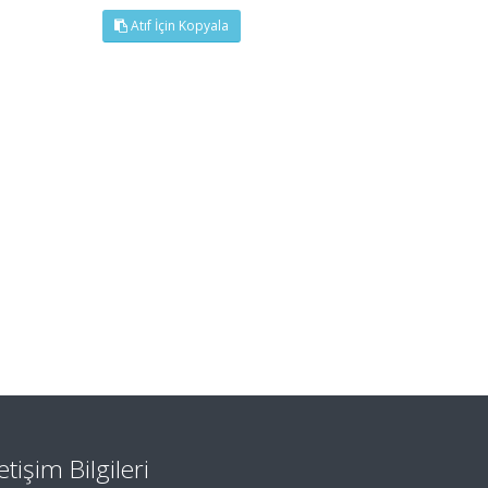
Atıf İçin Kopyala
letişim Bilgileri