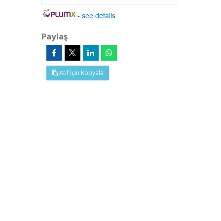
-
see details
Paylaş
Atıf İçin Kopyala