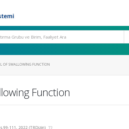
stemi
L OF SWALLOWING FUNCTION
llowing Function
, ss.99-111, 2022 (TRDizin)