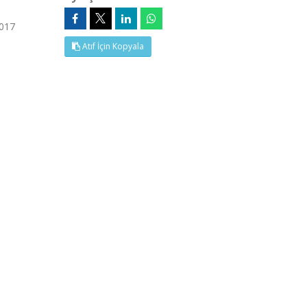
2017
Atıf İçin Kopyala