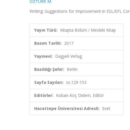
ÖZTÜRK M.
Writing: Suggestions for Improvement in ESL/EFL Cont
Yayın Türü:
Kitapta Bölüm / Mesleki Kitap
Basım Tarihi:
2017
Yayınevi:
Dagyeli Verlag
Basıldığı Şehir:
Berlin
Sayfa Sayıları:
ss.129-153
Editörler:
Koban-Koç Didem, Editör
Hacettepe Üniversitesi Adresli:
Evet