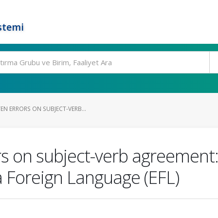
stemi
EN ERRORS ON SUBJECT-VERB...
rs on subject-verb agreement:
 a Foreign Language (EFL)