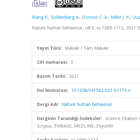
Wang K.
,
Goldenberg A.
,
Dorison C. A.
,
Miller J. K.
,
Uus
Nature human behaviour, cilt.5, ss.1089-1113, 2021 
Yayın Türü:
Makale / Tam Makale
Cilt numarası:
5
Basım Tarihi:
2021
Doi Numarası:
10.1038/s41562-021-01173-x
Dergi Adı:
Nature human behaviour
Derginin Tarandığı İndeksler:
Science Citation
Scopus, EMBASE, MEDLINE, Psycinfo
Sayfa Sayıları:
ss.1089-1113