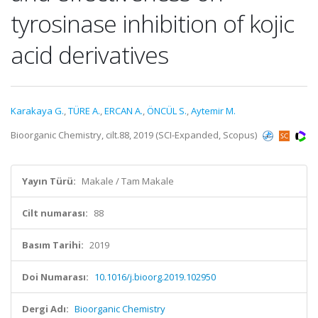
tyrosinase inhibition of kojic
acid derivatives
Karakaya G.
,
TÜRE A.
,
ERCAN A.
,
ÖNCÜL S.
,
Aytemir M.
Bioorganic Chemistry, cilt.88, 2019 (SCI-Expanded, Scopus)
Yayın Türü:
Makale / Tam Makale
Cilt numarası:
88
Basım Tarihi:
2019
Doi Numarası:
10.1016/j.bioorg.2019.102950
Dergi Adı:
Bioorganic Chemistry