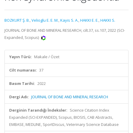
BOZKURT Ş. B.
,
Velioglu E. E. M.
,
Kayis S. A.
,
HAKKI E. E.
,
HAKKI S.
JOURNAL OF BONE AND MINERAL RESEARCH, cilt.37, ss.107, 2022 (SCI-
Expanded, Scopus)
Yayın Türü:
Makale / Özet
Cilt numarası:
37
Basım Tarihi:
2022
Dergi Adı:
JOURNAL OF BONE AND MINERAL RESEARCH
Derginin Tarandığı İndeksler:
Science Citation Index
Expanded (SCI-EXPANDED), Scopus, BIOSIS, CAB Abstracts,
EMBASE, MEDLINE, SportDiscus, Veterinary Science Database