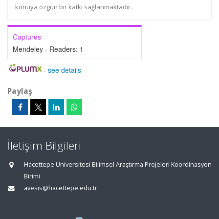
konuya özgün bir katkı sağlanmaktadır.
Captures
Mendeley - Readers:
1
-
see details
Paylaş
İletişim Bilgileri
Hacettepe Üniversitesi Bilimsel Araştırma Projeleri Koordinasyon
Birimi
avesis@hacettepe.edu.tr