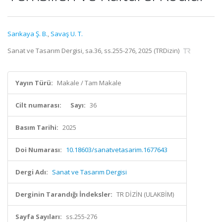
Sarıkaya Ş. B.
,
Savaş U. T.
Sanat ve Tasarım Dergisi, sa.36, ss.255-276, 2025 (TRDizin)
Yayın Türü:
Makale / Tam Makale
Cilt numarası:
Sayı:
36
Basım Tarihi:
2025
Doi Numarası:
10.18603/sanatvetasarim.1677643
Dergi Adı:
Sanat ve Tasarım Dergisi
Derginin Tarandığı İndeksler:
TR DİZİN (ULAKBİM)
Sayfa Sayıları:
ss.255-276