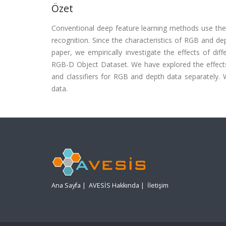
Özet
Conventional deep feature learning methods use t
recognition. Since the characteristics of RGB and dept
paper, we empirically investigate the effects of 
RGB-D Object Dataset. We have explored the effects o
and classifiers for RGB and depth data separately.
data.
Ana Sayfa
|
AVESİS Hakkında
|
İletişim