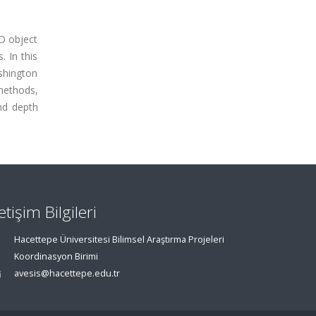
D object
. In this
shington
 methods,
nd depth
letişim Bilgileri
Hacettepe Üniversitesi Bilimsel Araştırma Projeleri
Koordinasyon Birimi
avesis@hacettepe.edu.tr