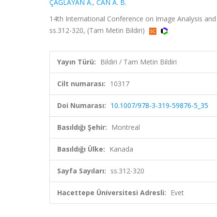
ÇAĞLAYAN A.
,
CAN A. B.
14th International Conference on Image Analysis and
ss.312-320, (Tam Metin Bildiri)
Yayın Türü:
Bildiri / Tam Metin Bildiri
Cilt numarası:
10317
Doi Numarası:
10.1007/978-3-319-59876-5_35
Basıldığı Şehir:
Montreal
Basıldığı Ülke:
Kanada
Sayfa Sayıları:
ss.312-320
Hacettepe Üniversitesi Adresli:
Evet