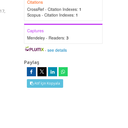
Citations
CrossRef - Citation Indexes:
1
17,
Scopus - Citation Indexes:
1
Captures
Mendeley - Readers:
3
-
see details
Paylaş
Atıf İçin Kopyala