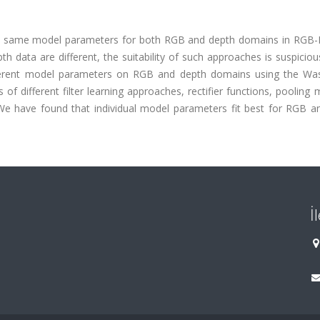
he same model parameters for both RGB and depth domains in RGB-
h data are different, the suitability of such approaches is suspicious
different model parameters on RGB and depth domains using the Wa
f different filter learning approaches, rectifier functions, pooling
 We have found that individual model parameters fit best for RGB a
İ