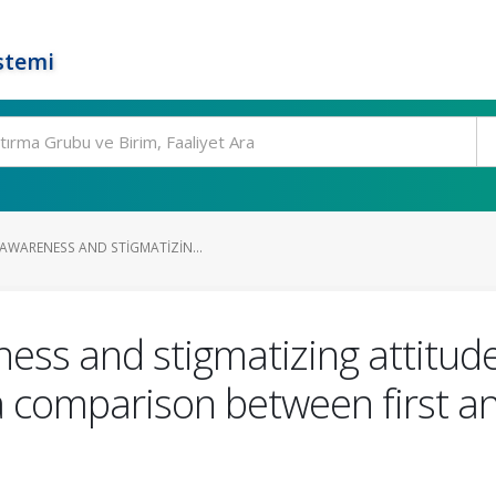
stemi
AWARENESS AND STIGMATIZIN...
ess and stigmatizing attitud
a comparison between first an