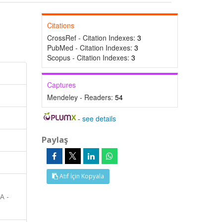
Citations
CrossRef - Citation Indexes:
3
PubMed - Citation Indexes:
3
Scopus - Citation Indexes:
3
Captures
Mendeley - Readers:
54
-
see details
Paylaş
Atıf İçin Kopyala
A -