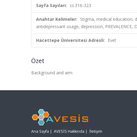
Sayfa Sayıları:
ss.316-323
Anahtar Kelimeler:
Stigma, medical education, 
antidepressant usage, depression, PREVALENCE,
Hacettepe Üniversitesi Adresli:
Evet
Özet
Background and aim:
Ana Sayfa
|
AVESİS Hakkında
|
İletişim