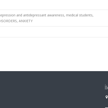
depression and antidepressant awareness, medical students,
 DISORDERS, ANXIETY
İ