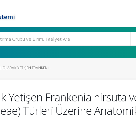
stemi
 OLARAK YETIŞEN FRANKENI...
k Yetişen Frankenia hirsuta 
eae) Türleri Üzerine Anatomi