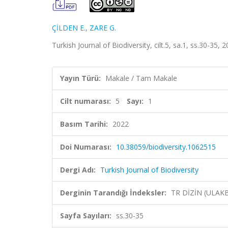
ÇİLDEN E.
,
ZARE G.
Turkish Journal of Biodiversity, cilt.5, sa.1, ss.30-35, 
Yayın Türü:
Makale / Tam Makale
Cilt numarası:
5
Sayı:
1
Basım Tarihi:
2022
Doi Numarası:
10.38059/biodiversity.1062515
Dergi Adı:
Turkish Journal of Biodiversity
Derginin Tarandığı İndeksler:
TR DİZİN (ULAK
Sayfa Sayıları:
ss.30-35